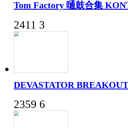
Tom Factory 嗵鼓合集 KO
2411
3
DEVASTATOR BREAKO
2359
6