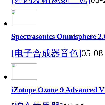
Spectrasonics Omnispher
[电子合成器音色]
05-08
iZotope Ozone 9 Advanc