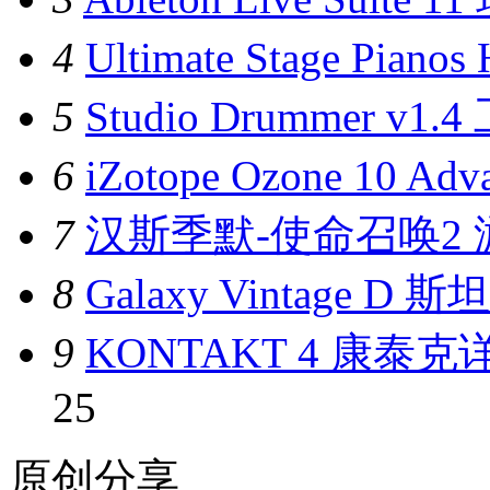
4
Ultimate Stage Pi
5
Studio Drummer v
6
iZotope Ozone 10 
7
汉斯季默-使命召唤2 
8
Galaxy Vintage D
9
KONTAKT 4 康
25
原创分享