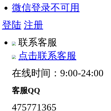
微信登录不可用
登陆
注册
联系客服
点击联系客服
在线时间：9:00-24:00
客服QQ
475771365