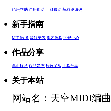
论坛帮助
注册帮助
问答帮助
获取邀请码
新手指南
MIDI设备
音源安装
学习教程
下载中心
作品分享
单曲欣赏
作品发布
乐器鉴赏
工程分享
关于本站
网站名：天空MIDI编