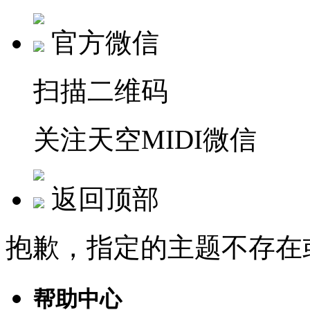
官方微信
扫描二维码
关注天空MIDI微信
返回顶部
抱歉，指定的主题不存在
帮助中心