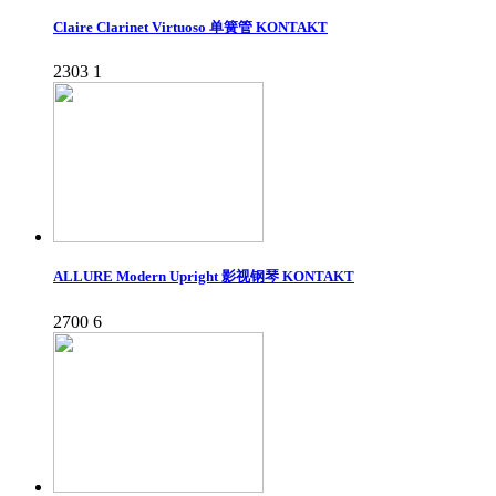
Claire Clarinet Virtuoso 单簧管 KONTAKT
2303
1
ALLURE Modern Upright 影视钢琴 KONTAKT
2700
6