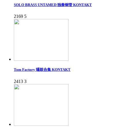
SOLO BRASS UNTAMED 独奏铜管 KONTAKT
2169
5
Tom Factory 嗵鼓合集 KONTAKT
2413
3