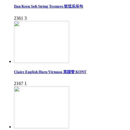
Dan Keen Soft String Textures 软弦乐乐句
2361
3
Claire English Horn Virtuoso 英国管 KONT
2167
1