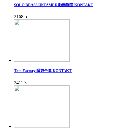
SOLO BRASS UNTAMED 独奏铜管 KONTAKT
2168
5
Tom Factory 嗵鼓合集 KONTAKT
2411
3