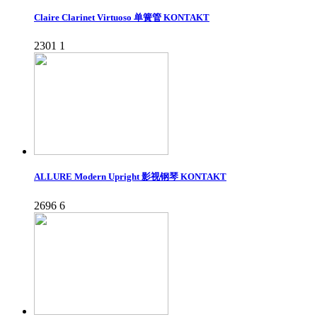
Claire Clarinet Virtuoso 单簧管 KONTAKT
2301
1
ALLURE Modern Upright 影视钢琴 KONTAKT
2696
6