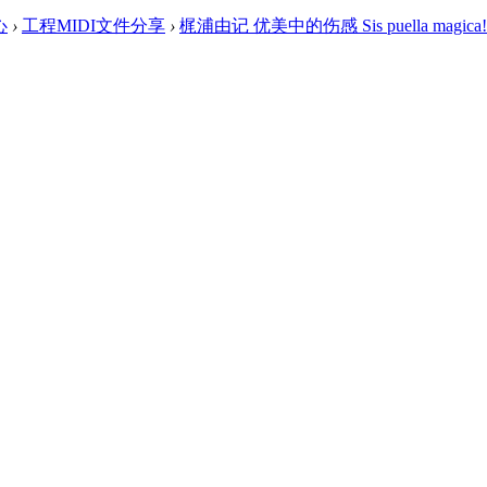
心
›
工程MIDI文件分享
›
梶浦由记 优美中的伤感 Sis puella magica