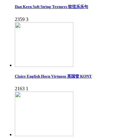
Dan Keen Soft String Textures 软弦乐乐句
2359
3
Claire English Horn Virtuoso 英国管 KONT
2163
1