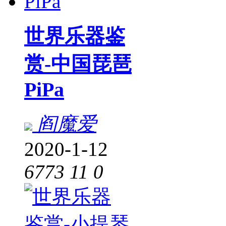
世界乐器鉴
赏-中国琵琶
PiPa
阎魔爱
2020-1-12
6773
11
0