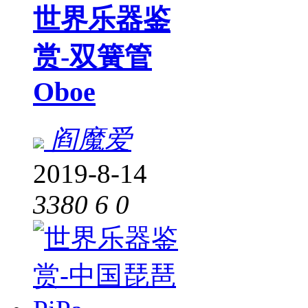
世界乐器鉴
赏-双簧管
Oboe
阎魔爱
2019-8-14
3380
6
0