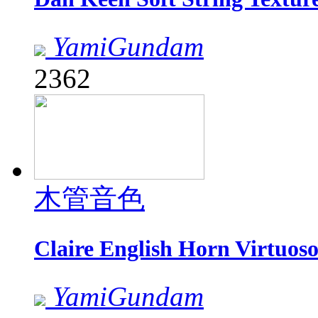
YamiGundam
2362
木管音色
Claire English Horn Virt
YamiGundam