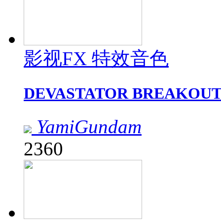
影视FX 特效音色
DEVASTATOR BREAKO
YamiGundam
2360