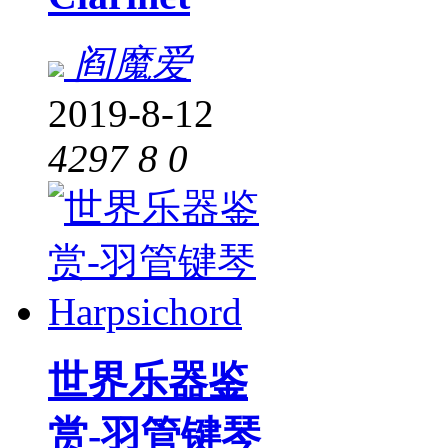
阎魔爱
2019-8-12
4297
8
0
世界乐器鉴
赏-羽管键琴